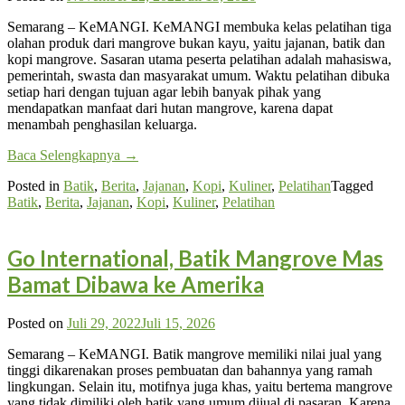
Semarang – KeMANGI. KeMANGI membuka kelas pelatihan tiga
olahan produk dari mangrove bukan kayu, yaitu jajanan, batik dan
kopi mangrove. Sasaran utama peserta pelatihan adalah mahasiswa,
pemerintah, swasta dan masyarakat umum. Waktu pelatihan dibuka
setiap hari dengan tujuan agar lebih banyak pihak yang
mendapatkan manfaat dari hutan mangrove, karena dapat
menambah penghasilan keluarga.
Baca Selengkapnya
→
Posted in
Batik
,
Berita
,
Jajanan
,
Kopi
,
Kuliner
,
Pelatihan
Tagged
Batik
,
Berita
,
Jajanan
,
Kopi
,
Kuliner
,
Pelatihan
Go International, Batik Mangrove Mas
Bamat Dibawa ke Amerika
Posted on
Juli 29, 2022
Juli 15, 2026
Semarang – KeMANGI. Batik mangrove memiliki nilai jual yang
tinggi dikarenakan proses pembuatan dan bahannya yang ramah
lingkungan. Selain itu, motifnya juga khas, yaitu bertema mangrove
yang tidak dimiliki oleh batik yang umum dijual di pasaran. Karena