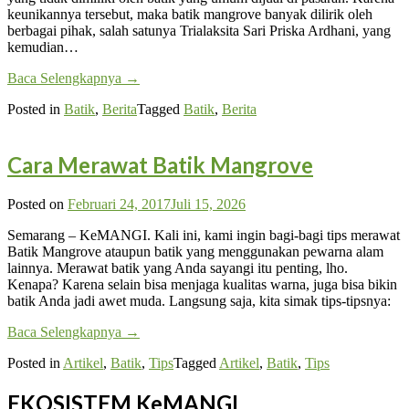
keunikannya tersebut, maka batik mangrove banyak dilirik oleh
berbagai pihak, salah satunya Trialaksita Sari Priska Ardhani, yang
kemudian…
Baca Selengkapnya
→
Posted in
Batik
,
Berita
Tagged
Batik
,
Berita
Cara Merawat Batik Mangrove
Posted on
Februari 24, 2017
Juli 15, 2026
Semarang – KeMANGI. Kali ini, kami ingin bagi-bagi tips merawat
Batik Mangrove ataupun batik yang menggunakan pewarna alam
lainnya. Merawat batik yang Anda sayangi itu penting, lho.
Kenapa? Karena selain bisa menjaga kualitas warna, juga bisa bikin
batik Anda jadi awet muda. Langsung saja, kita simak tips-tipsnya:
Baca Selengkapnya
→
Posted in
Artikel
,
Batik
,
Tips
Tagged
Artikel
,
Batik
,
Tips
EKOSISTEM KeMANGI