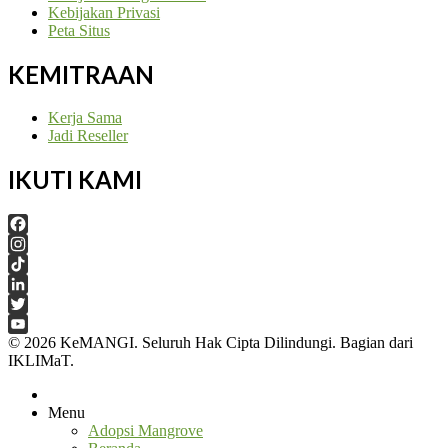
Kebijakan Privasi
Peta Situs
KEMITRAAN
Kerja Sama
Jadi Reseller
IKUTI KAMI
Facebook
Instagram
TikTok
LinkedIn
Twitter
© 2026 KeMANGI. Seluruh Hak Cipta Dilindungi. Bagian dari
YouTube
IKLIMaT.
Channel
Menu
Adopsi Mangrove