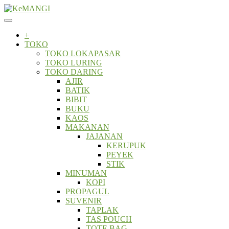
Skip
to
content
+
TOKO
TOKO LOKAPASAR
TOKO LURING
TOKO DARING
AJIR
BATIK
BIBIT
BUKU
KAOS
MAKANAN
JAJANAN
KERUPUK
PEYEK
STIK
MINUMAN
KOPI
PROPAGUL
SUVENIR
TAPLAK
TAS POUCH
TOTE BAG