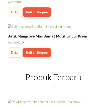
Dinilai
Rp
35,000.00
5.00
dari 5
Detail
Beli di Shopee
Batik Mangrove Mas Bamat Motif Lindur Krem
Rp
300,000.00
Detail
Beli di Shopee
Produk Terbaru