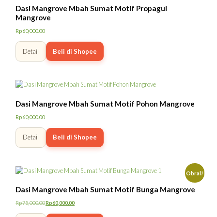
Dasi Mangrove Mbah Sumat Motif Propagul
Mangrove
Rp
60,000.00
Detail
Beli di Shopee
Dasi Mangrove Mbah Sumat Motif Pohon Mangrove
Rp
60,000.00
Detail
Beli di Shopee
Obral!
Dasi Mangrove Mbah Sumat Motif Bunga Mangrove
Rp
75,000.00
Rp
60,000.00
Harga
Harga