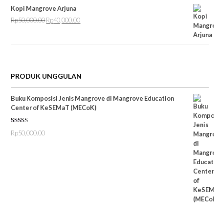
Kopi Mangrove Arjuna
Rp
50,000.00
Rp
40,000.00
Harga
Harga
aslinya
saat
adalah:
ini
Rp50,000.00.
adalah:
Rp40,000.00.
PRODUK UNGGULAN
Buku Komposisi Jenis Mangrove di Mangrove Education
Center of KeSEMaT (MECoK)
Dinilai
5.00
Rp
50,000.00
dari 5