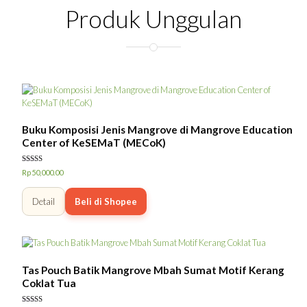
Produk Unggulan
Buku Komposisi Jenis Mangrove di Mangrove Education
Center of KeSEMaT (MECoK)
Dinilai
Rp
50,000.00
5.00
dari 5
Detail
Beli di Shopee
Tas Pouch Batik Mangrove Mbah Sumat Motif Kerang
Coklat Tua