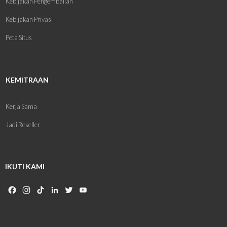
Kebijakan Pengembalian
Kebijakan Privasi
Peta Situs
KEMITRAAN
Kerja Sama
Jadi Reseller
IKUTI KAMI
Facebook
Instagram
TikTok
LinkedIn
Twitter
YouTube
Channel