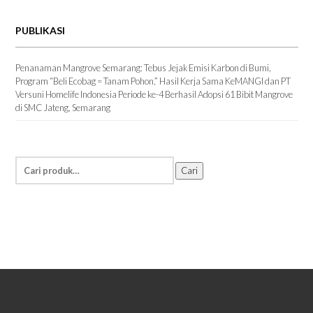
PUBLIKASI
Penanaman Mangrove Semarang: Tebus Jejak Emisi Karbon di Bumi,
Program “Beli Ecobag = Tanam Pohon,” Hasil Kerja Sama KeMANGI dan PT
Versuni Homelife Indonesia Periode ke-4 Berhasil Adopsi 61 Bibit Mangrove
di SMC Jateng, Semarang
Temukan
Cari
Informasi: