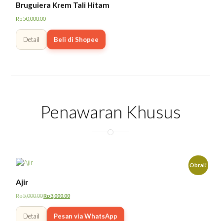
Bruguiera Krem Tali Hitam
Rp
50,000.00
Detail
Beli di Shopee
Penawaran Khusus
Obral!
Ajir
Rp
5,000.00
Rp
3,000.00
Harga
Harga
aslinya
saat
Detail
Pesan via WhatsApp