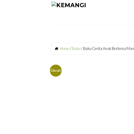
Skip
to
content
Home
/
Buku
/ Buku Cerita Anak Bertema Mang
Obral!