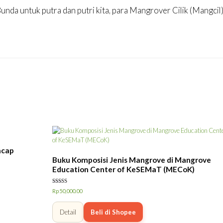
nda untuk putra dan putri kita, para Mangrover Cilik (Mangcil
acap
Buku Komposisi Jenis Mangrove di Mangrove
Education Center of KeSEMaT (MECoK)
Dinilai
Rp
50,000.00
5.00
dari 5
Detail
Beli di Shopee