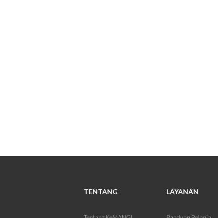
TENTANG
LAYANAN
Tentang KeMANGI
Panduan Belanja