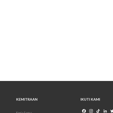
KEMITRAAN
IKUTI KAMI
Facebook
Instagram
TikTok
Li
Kerja Sama