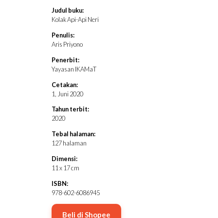
Harga
Harga
Judul buku:
aslinya
saat
Kolak Api-Api Neri
adalah:
ini
Rp85,000.00.
adalah:
Penulis:
Rp75,000.00.
Aris Priyono
Penerbit:
Yayasan IKAMaT
Cetakan:
1, Juni 2020
Tahun terbit:
2020
Tebal halaman:
127 halaman
Dimensi:
11 x 17 cm
ISBN:
978-602-6086945
Beli di Shopee