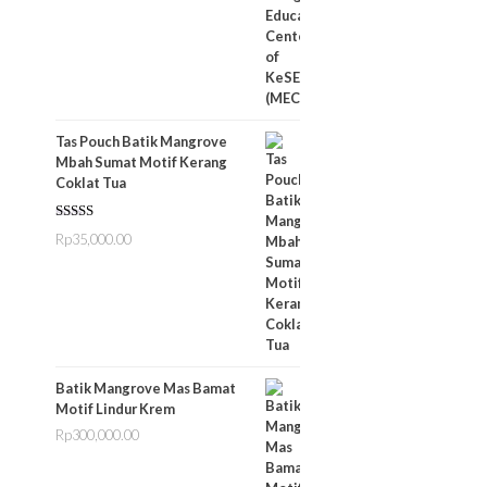
Tas Pouch Batik Mangrove
Mbah Sumat Motif Kerang
Coklat Tua
Dinilai
5.00
Rp
35,000.00
dari 5
Batik Mangrove Mas Bamat
Motif Lindur Krem
Rp
300,000.00