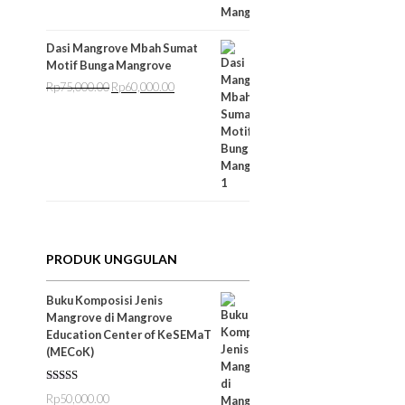
Dasi Mangrove Mbah Sumat
Motif Bunga Mangrove
Rp
75,000.00
Rp
60,000.00
Harga
Harga
aslinya
saat
adalah:
ini
Rp75,000.00.
adalah:
Rp60,000.00.
PRODUK UNGGULAN
Buku Komposisi Jenis
Mangrove di Mangrove
Education Center of KeSEMaT
(MECoK)
Dinilai
5.00
Rp
50,000.00
dari 5