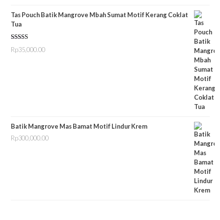
Tas Pouch Batik Mangrove Mbah Sumat Motif Kerang Coklat
Tua
Dinilai
5.00
Rp
35,000.00
dari 5
Batik Mangrove Mas Bamat Motif Lindur Krem
Rp
300,000.00