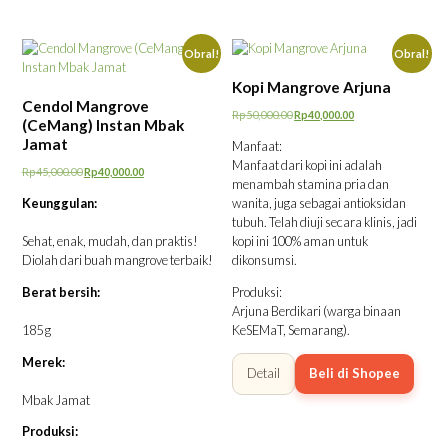
Obral!
Obral!
Kopi Mangrove Arjuna
Cendol Mangrove
Rp
50,000.00
Rp
40,000.00
(CeMang) Instan Mbak
Harga
Harga
Jamat
Manfaat:
aslinya
saat
Manfaat dari kopi ini adalah
adalah:
ini
Rp
45,000.00
Rp
40,000.00
menambah stamina pria dan
Harga
Harga
Rp50,000.00.
adalah:
Keunggulan:
wanita, juga sebagai antioksidan
aslinya
saat
Rp40,000.00.
tubuh. Telah diuji secara klinis, jadi
adalah:
ini
Sehat, enak, mudah, dan praktis!
kopi ini 100% aman untuk
Rp45,000.00.
adalah:
Diolah dari buah mangrove terbaik!
dikonsumsi.
Rp40,000.00.
Berat bersih:
Produksi:
Arjuna Berdikari (warga binaan
185 g
KeSEMaT, Semarang).
Merek:
Detail
Beli di Shopee
Mbak Jamat
Produksi: