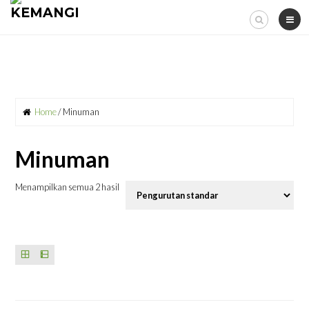
Skip
to
content
Home
/ Minuman
Minuman
Menampilkan semua 2 hasil