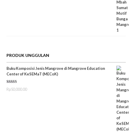
aslinya
saat
adalah:
ini
Rp75,000.00.
adalah:
Rp60,000.00.
PRODUK UNGGULAN
Buku Komposisi Jenis Mangrove di Mangrove Education
Center of KeSEMaT (MECoK)
Dinilai
5.00
Rp
50,000.00
dari 5