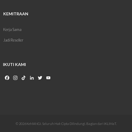
KEMITRAAN
Kerja Sama
Jadi Reseller
IKUTI KAMI
Facebook
Instagram
TikTok
LinkedIn
Twitter
YouTube
Channel
© 2026 KeMANGI. Seluruh Hak Cipta Dilindungi. Bagian dari IKLIMaT.