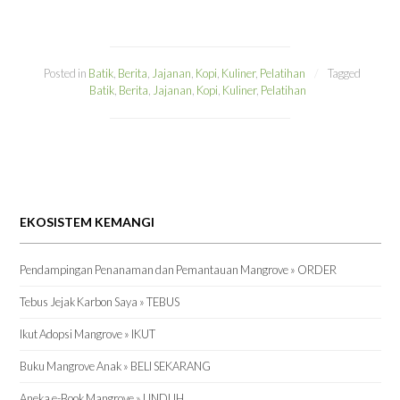
Posted in
Batik
,
Berita
,
Jajanan
,
Kopi
,
Kuliner
,
Pelatihan
Tagged
Batik
,
Berita
,
Jajanan
,
Kopi
,
Kuliner
,
Pelatihan
EKOSISTEM KEMANGI
Pendampingan Penanaman dan Pemantauan Mangrove » ORDER
Tebus Jejak Karbon Saya » TEBUS
Ikut Adopsi Mangrove » IKUT
Buku Mangrove Anak » BELI SEKARANG
Aneka e-Book Mangrove » UNDUH