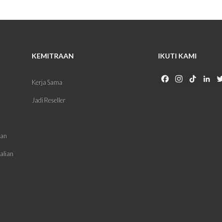
KEMITRAAN
IKUTI KAMI
Facebook
Instagram
TikTok
Li
Kerja Sama
Jadi Reseller
man
alian