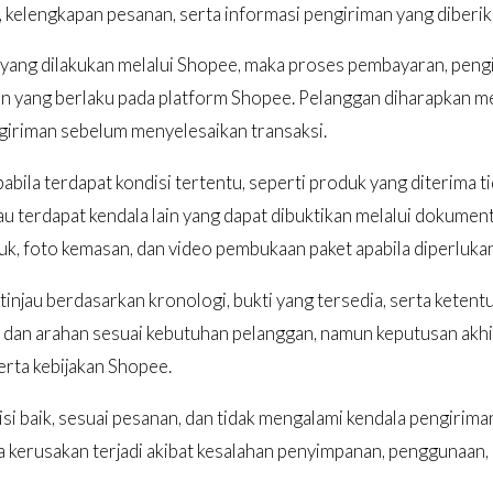
kelengkapan pesanan, serta informasi pengiriman yang diberik
ang dilakukan melalui Shopee, maka proses pembayaran, pengir
n yang berlaku pada platform Shopee. Pelanggan diharapkan me
ngiriman sebelum menyelesaikan transaksi.
bila terdapat kondisi tertentu, seperti produk yang diterima t
atau terdapat kendala lain yang dapat dibuktikan melalui dokume
k, foto kemasan, dan video pembukaan paket apabila diperluka
tinjau berdasarkan kronologi, bukti yang tersedia, serta kete
an arahan sesuai kebutuhan pelanggan, namun keputusan akhir
rta kebijakan Shopee.
si baik, sesuai pesanan, dan tidak mengalami kendala pengirim
la kerusakan terjadi akibat kesalahan penyimpanan, penggunaan