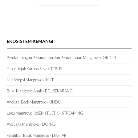
EKOSISTEM KEMANGI
Pendampingan Penanaman dan Pemantauan Mangrove » ORDER
Tebus Jejak Karbon Saya » TEBUS
Ikut Adopsi Mangrove » IKUT
Buku Mangrove Anak » BELI SEKARANG
Aneka e-Book Mangrove » UNDUH
Lagu Mangrove KeSEMaTUSTIK » STREAMING
Ayo Jaga Mangrove » DONASI
Pelatihan Batik Mangrove » DAFTAR