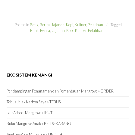
Posted in
Batik
,
Berita
,
Jajanan
,
Kopi
,
Kuliner
,
Pelatihan
Tagged
Batik
,
Berita
,
Jajanan
,
Kopi
,
Kuliner
,
Pelatihan
EKOSISTEM KEMANGI
Pendampingan Penanaman dan Pemantauan Mangrove » ORDER
Tebus Jejak Karbon Saya » TEBUS
Ikut Adopsi Mangrove » IKUT
Buku Mangrove Anak » BELI SEKARANG
Aneka e-Book Mangrove » UNDUH