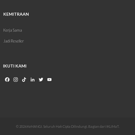
KEMITRAAN
Kerja Sama
Jadi Reseller
IKUTI KAMI
Facebook
Instagram
TikTok
LinkedIn
Twitter
YouTube
Channel
© 2026 KeMANGI. Seluruh Hak Cipta Dilindungi. Bagian dari IKLIMaT.