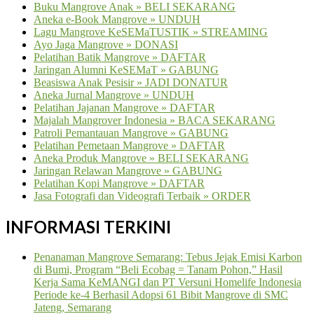
Buku Mangrove Anak » BELI SEKARANG
Aneka e-Book Mangrove » UNDUH
Lagu Mangrove KeSEMaTUSTIK » STREAMING
Ayo Jaga Mangrove » DONASI
Pelatihan Batik Mangrove » DAFTAR
Jaringan Alumni KeSEMaT » GABUNG
Beasiswa Anak Pesisir » JADI DONATUR
Aneka Jurnal Mangrove » UNDUH
Pelatihan Jajanan Mangrove » DAFTAR
Majalah Mangrover Indonesia » BACA SEKARANG
Patroli Pemantauan Mangrove » GABUNG
Pelatihan Pemetaan Mangrove » DAFTAR
Aneka Produk Mangrove » BELI SEKARANG
Jaringan Relawan Mangrove » GABUNG
Pelatihan Kopi Mangrove » DAFTAR
Jasa Fotografi dan Videografi Terbaik » ORDER
INFORMASI TERKINI
Penanaman Mangrove Semarang: Tebus Jejak Emisi Karbon
di Bumi, Program “Beli Ecobag = Tanam Pohon,” Hasil
Kerja Sama KeMANGI dan PT Versuni Homelife Indonesia
Periode ke-4 Berhasil Adopsi 61 Bibit Mangrove di SMC
Jateng, Semarang