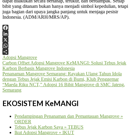
dapat dilakukan secara bertahap, terukur, dan berdampak. Setiap
bibit yang ditanam bukan hanya menjadi simbol kepedulian, tetapi
juga bagian dari upaya jangka panjang untuk menjaga pesisir
Indonesia. (ADM/ARH/MRS/AP).
Facebook
LinkedIn
X
WhatsApp
Adopsi Mangrove
Share
Navigasi
Carbon Offset Adopsi Mangrove KeMANGI: Solusi Tebus Jejak
Karbon Berbasis Mangrove Indonesia
pos
Penanaman Mangrove Semarang: Rayakan Ulang Tahun Idola
dengan Tebus Jejak Emisi Karbon di Bumi, Klub Penggemar
“Maeda Riku NCT,” Adopsi 16 Bibit Mangrove di SMC Jateng,
Semarang
EKOSISTEM KeMANGI
Pendampingan Penanaman dan Pemantauan Mangrove »
ORDER
Tebus Jejak Karbon Saya » TEBUS
Ikut Adopsi Mangrove » IKUT