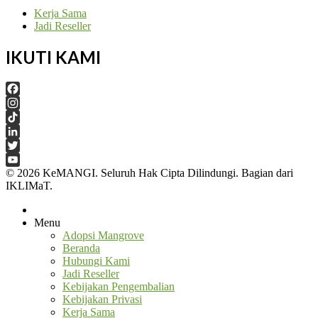
Kerja Sama
Jadi Reseller
IKUTI KAMI
Facebook
Instagram
TikTok
LinkedIn
Twitter
© 2026 KeMANGI. Seluruh Hak Cipta Dilindungi. Bagian dari
YouTube
IKLIMaT.
Channel
Menu
Adopsi Mangrove
Beranda
Hubungi Kami
Jadi Reseller
Kebijakan Pengembalian
Kebijakan Privasi
Kerja Sama