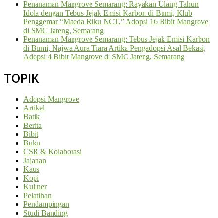
Penanaman Mangrove Semarang: Rayakan Ulang Tahun
Idola dengan Tebus Jejak Emisi Karbon di Bumi, Klub
Penggemar “Maeda Riku NCT,” Adopsi 16 Bibit Mangrove
di SMC Jateng, Semarang
Penanaman Mangrove Semarang: Tebus Jejak Emisi Karbon
di Bumi, Najwa Aura Tiara Artika Pengadopsi Asal Bekasi,
Adopsi 4 Bibit Mangrove di SMC Jateng, Semarang
TOPIK
Adopsi Mangrove
Artikel
Batik
Berita
Bibit
Buku
CSR & Kolaborasi
Jajanan
Kaus
Kopi
Kuliner
Pelatihan
Pendampingan
Studi Banding