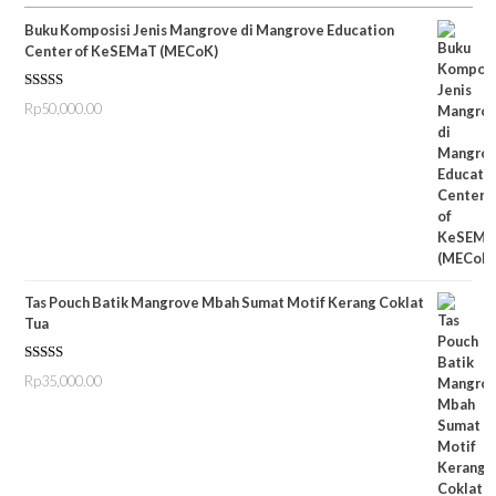
Buku Komposisi Jenis Mangrove di Mangrove Education
Center of KeSEMaT (MECoK)
Dinilai
5.00
Rp
50,000.00
dari 5
Tas Pouch Batik Mangrove Mbah Sumat Motif Kerang Coklat
Tua
Dinilai
5.00
Rp
35,000.00
dari 5