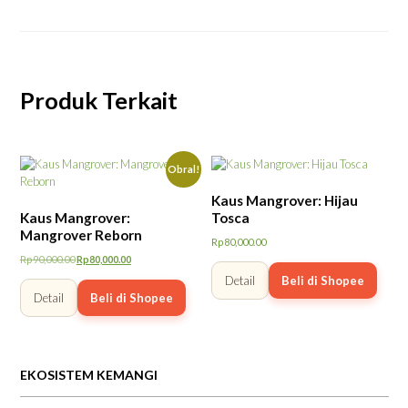
Produk Terkait
Obral!
Kaus Mangrover: Hijau
Kaus Mangrover:
Tosca
Mangrover Reborn
Rp
80,000.00
Rp
90,000.00
Rp
80,000.00
Harga
Harga
Detail
Beli di Shopee
aslinya
saat
Detail
Beli di Shopee
adalah:
ini
Rp90,000.00.
adalah:
Rp80,000.00.
EKOSISTEM KEMANGI