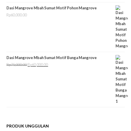
Dasi Mangrove Mbah Sumat Motif Pohon Mangrove
Rp
60,000.00
Dasi Mangrove Mbah Sumat Motif Bunga Mangrove
Rp
75,000.00
Rp
60,000.00
Harga
Harga
aslinya
saat
adalah:
ini
Rp75,000.00.
adalah:
Rp60,000.00.
PRODUK UNGGULAN