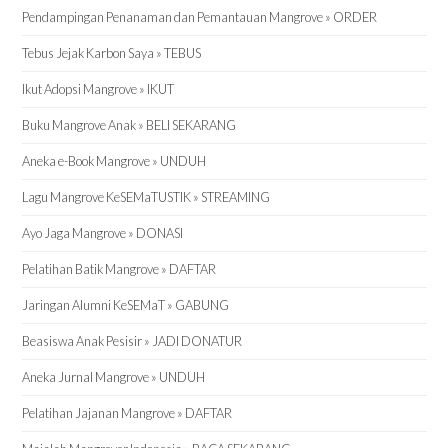
Pendampingan Penanaman dan Pemantauan Mangrove » ORDER
Tebus Jejak Karbon Saya » TEBUS
Ikut Adopsi Mangrove » IKUT
Buku Mangrove Anak » BELI SEKARANG
Aneka e-Book Mangrove » UNDUH
Lagu Mangrove KeSEMaTUSTIK » STREAMING
Ayo Jaga Mangrove » DONASI
Pelatihan Batik Mangrove » DAFTAR
Jaringan Alumni KeSEMaT » GABUNG
Beasiswa Anak Pesisir » JADI DONATUR
Aneka Jurnal Mangrove » UNDUH
Pelatihan Jajanan Mangrove » DAFTAR