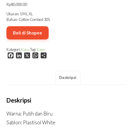
Rp
80,000.00
Ukuran: S M L XL
Bahan: Cotton Combed 30S
Beli di Shopee
Kategori:
Kaus
Tag:
Kaus
Facebook
LinkedIn
X
WhatsApp
Share
Deskripsi
Deskripsi
Warna: Putih dan Biru
Sablon: Plastisol White