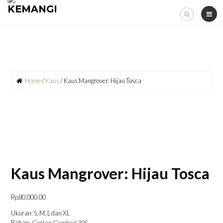
Skip
to
content
Home
/
Kaus
/ Kaus Mangrover: Hijau Tosca
Kaus Mangrover: Hijau Tosca
Rp
80,000.00
Ukuran: S, M, L dan XL
Bahan:
Cotton Combed 30S