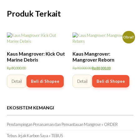
Produk Terkait
Obral!
Kaus Mangrover: Kick Out
Kaus Mangrover:
Marine Debris
Mangrover Reborn
Rp
80,000.00
Rp
90,000.00
Rp
80,000.00
Harga
Harga
aslinya
saat
Detail
Beli di Shopee
Detail
Beli di Shopee
adalah:
ini
Rp90,000.00.
adalah:
Rp80,000.00.
EKOSISTEM KEMANGI
Pendampingan Penanaman dan Pemantauan Mangrove » ORDER
Tebus Jejak Karbon Saya » TEBUS