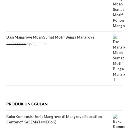
Dasi Mangrove Mbah Sumat Motif Bunga Mangrove
Rp
75,000.00
Rp
60,000.00
Harga
Harga
aslinya
saat
adalah:
ini
Rp75,000.00.
adalah:
Rp60,000.00.
PRODUK UNGGULAN
Buku Komposisi Jenis Mangrove di Mangrove Education
Center of KeSEMaT (MECoK)