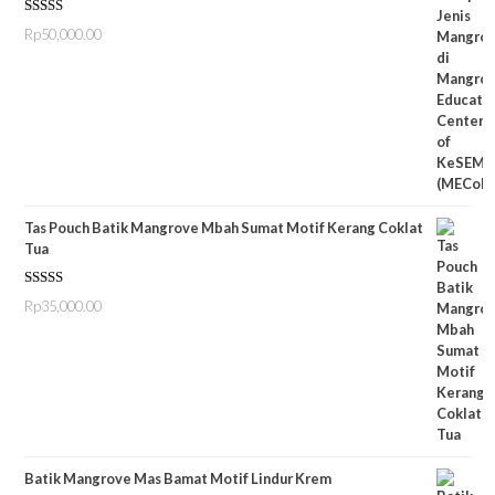
Dinilai
5.00
Rp
50,000.00
dari 5
Tas Pouch Batik Mangrove Mbah Sumat Motif Kerang Coklat
Tua
Dinilai
5.00
Rp
35,000.00
dari 5
Batik Mangrove Mas Bamat Motif Lindur Krem