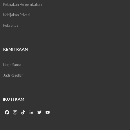
Kebijakan Pengembalian
Kebijakan Privasi
Peta Situs
KEMITRAAN
Kerja Sama
Jadi Reseller
IKUTI KAMI
Facebook
Instagram
TikTok
LinkedIn
Twitter
YouTube
Channel