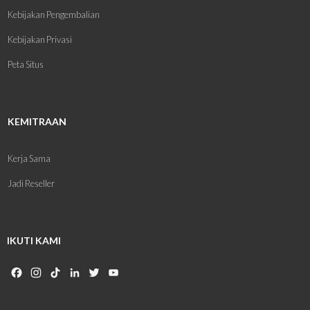
Kebijakan Pengembalian
Kebijakan Privasi
Peta Situs
KEMITRAAN
Kerja Sama
Jadi Reseller
IKUTI KAMI
Facebook
Instagram
TikTok
LinkedIn
Twitter
YouTube
Channel