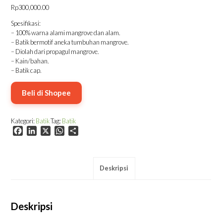
Rp
300,000.00
Spesifikasi:
– 100% warna alami mangrove dan alam.
– Batik bermotif aneka tumbuhan mangrove.
– Diolah dari propagul mangrove.
– Kain/bahan.
– Batik cap.
Beli di Shopee
Kategori:
Batik
Tag:
Batik
Facebook
LinkedIn
X
WhatsApp
Share
Deskripsi
Deskripsi