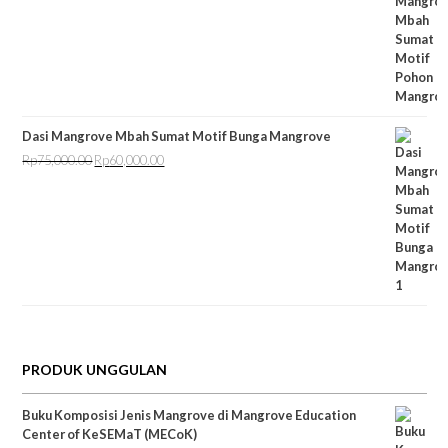
Dasi Mangrove Mbah Sumat Motif Bunga Mangrove
Rp
75,000.00
Rp
60,000.00
Harga
Harga
aslinya
saat
adalah:
ini
Rp75,000.00.
adalah:
Rp60,000.00.
PRODUK UNGGULAN
Buku Komposisi Jenis Mangrove di Mangrove Education
Center of KeSEMaT (MECoK)