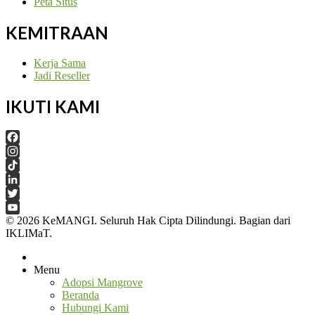
Peta Situs
KEMITRAAN
Kerja Sama
Jadi Reseller
IKUTI KAMI
Facebook
Instagram
TikTok
LinkedIn
Twitter
© 2026 KeMANGI. Seluruh Hak Cipta Dilindungi. Bagian dari
YouTube
IKLIMaT.
Channel
Menu
Adopsi Mangrove
Beranda
Hubungi Kami