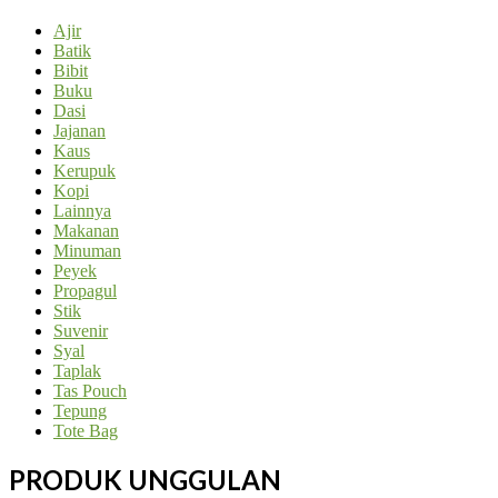
Ajir
Batik
Bibit
Buku
Dasi
Jajanan
Kaus
Kerupuk
Kopi
Lainnya
Makanan
Minuman
Peyek
Propagul
Stik
Suvenir
Syal
Taplak
Tas Pouch
Tepung
Tote Bag
PRODUK UNGGULAN