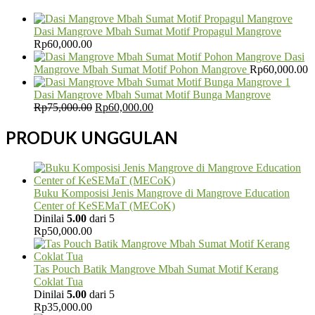
Dasi Mangrove Mbah Sumat Motif Propagul Mangrove
Rp
60,000.00
Dasi
Mangrove Mbah Sumat Motif Pohon Mangrove
Rp
60,000.00
Dasi Mangrove Mbah Sumat Motif Bunga Mangrove
Harga
Harga
Rp
75,000.00
Rp
60,000.00
aslinya
saat
adalah:
ini
PRODUK UNGGULAN
Rp75,000.00.
adalah:
Rp60,000.00.
Buku Komposisi Jenis Mangrove di Mangrove Education
Center of KeSEMaT (MECoK)
Dinilai
5.00
dari 5
Rp
50,000.00
Tas Pouch Batik Mangrove Mbah Sumat Motif Kerang
Coklat Tua
Dinilai
5.00
dari 5
Rp
35,000.00